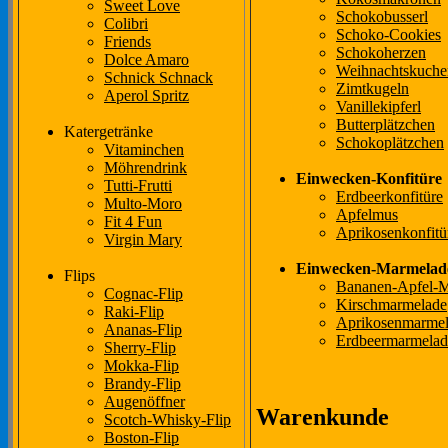
Sweet Love
Schokobusserl
Colibri
Schoko-Cookies
Friends
Schokoherzen
Dolce Amaro
Weihnachtskuche
Schnick Schnack
Zimtkugeln
Aperol Spritz
Vanillekipferl
Butterplätzchen
Katergetränke
Schokoplätzchen
Vitaminchen
Möhrendrink
Einwecken-Konfitüre
Tutti-Frutti
Erdbeerkonfitüre
Multo-Moro
Apfelmus
Fit 4 Fun
Aprikosenkonfitü
Virgin Mary
Einwecken-Marmelad
Flips
Bananen-Apfel-
Cognac-Flip
Kirschmarmelade
Raki-Flip
Aprikosenmarme
Ananas-Flip
Erdbeermarmelad
Sherry-Flip
Mokka-Flip
Brandy-Flip
Augenöffner
Warenkunde
Scotch-Whisky-Flip
Boston-Flip