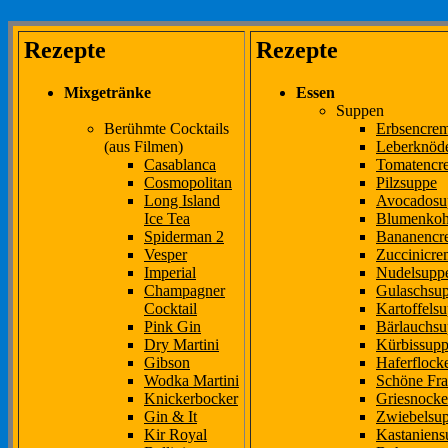
Rezepte
Rezepte
Mixgetränke
Essen
Suppen
Berühmte Cocktails
Erbsencre
(aus Filmen)
Leberknöd
Casablanca
Tomatencr
Cosmopolitan
Pilzsuppe
Long Island
Avocadosu
Ice Tea
Blumenkoh
Spiderman 2
Bananencr
Vesper
Zuccinicr
Imperial
Nudelsupp
Champagner
Gulaschsu
Cocktail
Kartoffels
Pink Gin
Bärlauchs
Dry Martini
Kürbissup
Gibson
Haferflock
Wodka Martini
Schöne Fr
Knickerbocker
Griesnocke
Gin & It
Zwiebelsu
Kir Royal
Kastaniens