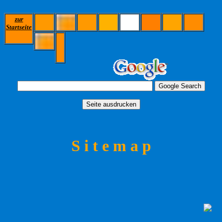
zur
Startseite
S i t e m a p