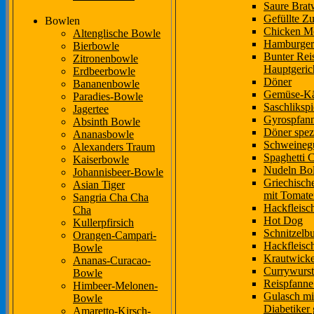
Saure Brat
Gefüllte Zu
Bowlen
Chicken M
Altenglische Bowle
Hamburger
Bierbowle
Bunter Reis
Zitronenbowle
Hauptgeric
Erdbeerbowle
Döner
Bananenbowle
Gemüse-Kä
Paradies-Bowle
Saschliksp
Jagertee
Gyrospfan
Absinth Bowle
Döner spez
Ananasbowle
Schweineg
Alexanders Traum
Spaghetti 
Kaiserbowle
Nudeln Bo
Johannisbeer-Bowle
Griechische
Asian Tiger
mit Tomate
Sangria Cha Cha
Hackfleisc
Cha
Hot Dog
Kullerpfirsich
Schnitzelb
Orangen-Campari-
Hackfleisc
Bowle
Krautwicke
Ananas-Curacao-
Currywurst
Bowle
Reispfanne
Himbeer-Melonen-
Gulasch mit
Bowle
Diabetiker 
Amaretto-Kirsch-