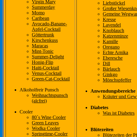
Virgin Mary
Liebstöckel
Summerday
Großer Wiesenkn
Momo
Gemeine Wegwar
Caribean
Kresse
Avocado-Banane-
Lavendel
Apfel-Cocktail
Knoblauch
Göttertrunk
Katzenminze
Kirschenkuss
Kamille
Maracas
Oregano
Mint-Tonic
Echte Arnika
Summer-Delight
Eberesche
Honig-Flip
Dill
Haiti-Cocktail
Bärlauch
Venus-Cocktail
Ginkgo
Green-Cat-Cocktail
Mönchspfeffer
Alkoholfreir Punsch
Anwendungsbereiche
Weihnachtspunsch
Kräuter und Gew
(alcfrei)
Diabetes
Cooler
Was ist Diabetes
80´s Wine Cooler
Green Leaves
Wodka Cooler
Blütezeiten
Springtime-Cooler
Blütezeiten der P