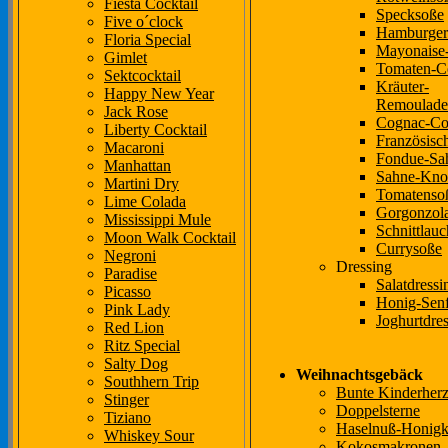
Fiesta Cocktail
Specksoße
Five o´clock
Hamburger
Floria Special
Mayonaise-
Gimlet
Tomaten-Co
Sektcocktail
Kräuter-
Happy New Year
Remoulade
Jack Rose
Cognac-Coc
Liberty Cocktail
Französisc
Macaroni
Fondue-Sa
Manhattan
Sahne-Kno
Martini Dry
Tomatenso
Lime Colada
Gorgonzol
Mississippi Mule
Schnittlau
Moon Walk Cocktail
Currysoße
Negroni
Dressing
Paradise
Salatdressi
Picasso
Honig-Senf
Pink Lady
Joghurtdre
Red Lion
Ritz Special
Salty Dog
Weihnachtsgebäck
Southhern Trip
Bunte Kinderher
Stinger
Doppelsterne
Tiziano
Haselnuß-Honig
Whiskey Sour
Kokosmakronen