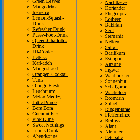
Green Leaves
Nachtkerze
Mangodrink
Koriander
Ipanema
Fliegenpilz
Lemon-Squash-
Lorbeer
Drink
Baldrian
Refresher-Drink
Senf
Pussy-Foot-Drink
Sternanis
Queen-Charlotte-
Nelken
Drink
Safran
HJ-Cooler
Basilikum
Letkiss
Estragon
Karkadeh
Alraune
Mango-Lassi
Ingwer
Orangen-Cocktail
Waldmeister
Tunis
Sonnenhut
Orange Fresh
Schafgarbe
Leuchtturm
Wacholder
Melon Medley
Rosmarin
Little Prince
Salbei
Bora Bora
Ringelblume
Coconut Kiss
Pfefferminze
Pink Dune
Beifuss
Sweet Nothings
Alant
Tennis Drink
Alrauner
Abendsonne
Petersilie