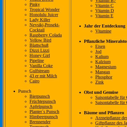
Vitamin B7
Pinky
Vitamin C
Tropical Wonder
Vitamin D
Honolulu Juicer
Vitamin E
Lady Killer
Nevsikj-Prosekt-
Jahr der Entdeckung
Cocktail
Vitamine
Raspberry Colada
Yellow Bird
Pflanzliche Mineralsto
Blattschuß
Eisen
Dizzi Lizzi
Jod
Honey Girl
Kalium
Pipeline
Kalzium
Vanilla Coke
Magnesium
Gulfstream
Mangan
43 er mit Milch
Phosphor
Cairo
Zink
Punsch
Obst und Gemüse
Bierpunsch
Saisontabelle für
Früchtepunsch
Saisontabelle fü
Apfelpunsch
Planter´s Punsch
Bäume und Pflanzen
Himbeerpunsch
Arzneipflanze des
Brennender
Giftpflanze des J
Teepunsch