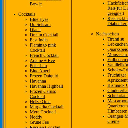
Hackfleisc
Bowle
Reis(für Di
geeignet)
Cocktails
Reishackfle
Blue Eyes
Diabetiker 
Dr. Seltsam
Diana
Nachspeisen
Dream Cocktail
Tirami su
East India
Lebkuchenp
Flamingo pink
Quarkspeis
Cocktail
Mousse au 
French Cocktail
Erdbeercr
Adame + Eve
Vanillelikö
Peter Pan
Schoko-Cri
Blue Angel
Fruchtiger
Frozen Daiquiri
Aprikosen
Havanna
Bismarck-
Havanna Highball
Cindererll
Frozen Caruso
Schokolad
Cocktail
Mascarpon
Heiße Oma
Quarkcrem
Margarita Cocktail
Himbeeren
Myra Cocktail
Orangen-M
Noddy
Creme
Grüne Fee
Russian Cocktail