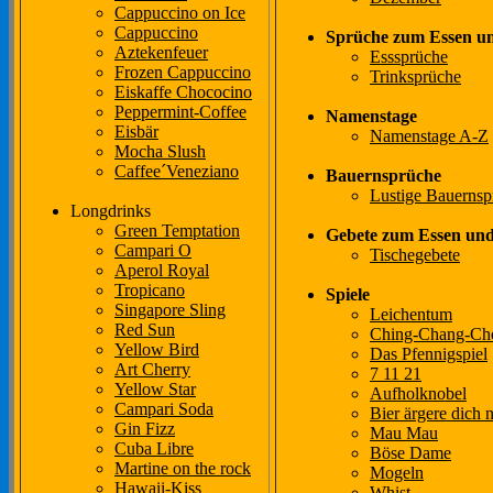
Cappuccino on Ice
Cappuccino
Sprüche zum Essen u
Aztekenfeuer
Esssprüche
Frozen Cappuccino
Trinksprüche
Eiskaffe Chococino
Peppermint-Coffee
Namenstage
Eisbär
Namenstage A-Z
Mocha Slush
Caffee´Veneziano
Bauernsprüche
Lustige Bauernsp
Longdrinks
Green Temptation
Gebete zum Essen un
Campari O
Tischegebete
Aperol Royal
Tropicano
Spiele
Singapore Sling
Leichentum
Red Sun
Ching-Chang-Ch
Yellow Bird
Das Pfennigspiel
Art Cherry
7 11 21
Yellow Star
Aufholknobel
Campari Soda
Bier ärgere dich n
Gin Fizz
Mau Mau
Cuba Libre
Böse Dame
Martine on the rock
Mogeln
Hawaii-Kiss
Whist