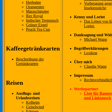
Herbsttee
Vorbeugung geg
Orangentee
Insektenstiche
Maraschinotee
Ree Royal
Kenny und Loriot
Indischer Teepunsch
Das Leben von 
Grüner Engel
Loriot.
Peach Tea Cup
Danksagung und Wi
Michael Wapp
Kaffeegetränkearten
Begriffserklärungen
Lexikon
Beschreibung der
Über mich
Getränkearten
Claudia Wapp
Impressum
Rechtsverbindlic
Reisen
Werbepartner
Liste für Bann
Ausflugs- und
und Linktausch
Urlaubsreisen
Kelheim
Geiselwind
Edersee