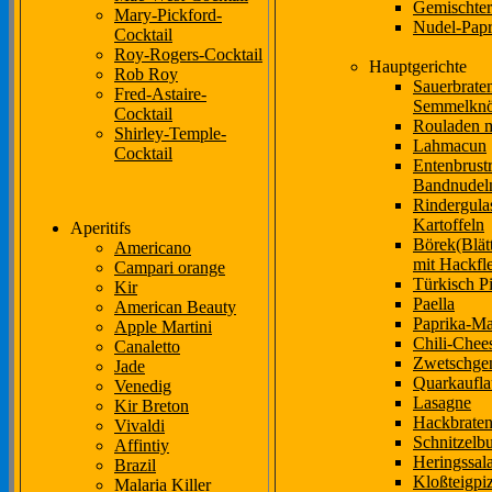
Gemischter
Mary-Pickford-
Nudel-Papr
Cocktail
Roy-Rogers-Cocktail
Hauptgerichte
Rob Roy
Sauerbrate
Fred-Astaire-
Semmelknö
Cocktail
Rouladen m
Shirley-Temple-
Lahmacun
Cocktail
Entenbrust
Bandnudel
Rindergula
Kartoffeln
Aperitifs
Börek(Blätt
Americano
mit Hackfle
Campari orange
Türkisch P
Kir
Paella
American Beauty
Paprika-Ma
Apple Martini
Chili-Chee
Canaletto
Zwetschge
Jade
Quarkaufla
Venedig
Lasagne
Kir Breton
Hackbrate
Vivaldi
Schnitzelb
Affintiy
Heringssala
Brazil
Kloßteigpi
Malaria Killer