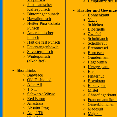
Heilpflanze des J
Jamaicanischer
Kaffeepunsch
Kräuter und Gewürze
Blutorangenpunsch
Bohnenkraut
Hawaiipunsch
Ysop
Heißer-Pina-Colada-
Schlehen
Punsch
Bibernelle
Amerikanischer
Zwiebel
Punsch
Schnittlauch
Halt die fest Punsch
Schöllkraut
Feuerzangenbowle
Brennnessel
Silvesterpunsch
Borretsch
Winterpunsch
Gundermann
(alkohlfrei)
Hagebutten
Herzgespann
Shortdrinks
Efeu
Babyface
Fingerhut
Old Fashioned
Eisenkraut
After All
Eukalyptus
T.N.T
Mistel
Schwarze Witwe
Gänsefingerkraut
Red Baron
Frauenmantelkrau
Anastasia
Gänseblümchen
Absolut Prag
Mädesüß
Angel Tit
Majoran