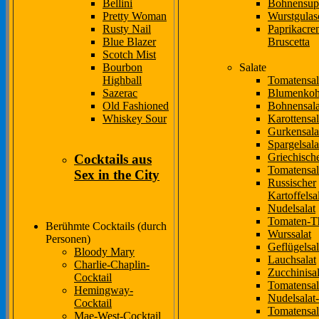
Bellini
Bohnensup
Pretty Woman
Wurstgulas
Rusty Nail
Paprikacre
Blue Blazer
Bruscetta
Scotch Mist
Bourbon
Salate
Highball
Tomatensal
Sazerac
Blumenkohl
Old Fashioned
Bohnensala
Whiskey Sour
Karottensal
Gurkensala
Spargelsala
Griechisch
Cocktails aus
Tomatensal
Sex in the City
Russischer
Kartoffelsa
Nudelsalat
Tomaten-Th
Berühmte Cocktails (durch
Wurssalat
Personen)
Geflügelsal
Bloody Mary
Lauchsalat
Charlie-Chaplin-
Zucchinisal
Cocktail
Tomatensal
Hemingway-
Nudelsalat
Cocktail
Tomatensal
Mae-West-Cocktail