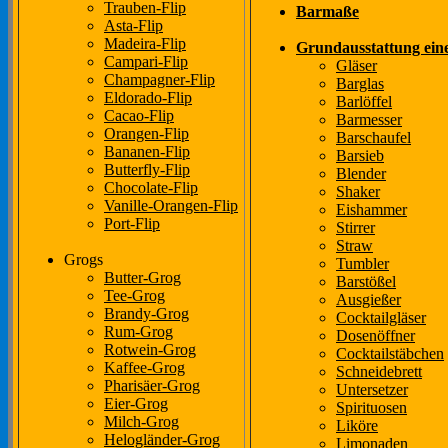
Trauben-Flip
Barmaße
Asta-Flip
Madeira-Flip
Grundausstattung ein
Campari-Flip
Gläser
Champagner-Flip
Barglas
Eldorado-Flip
Barlöffel
Cacao-Flip
Barmesser
Orangen-Flip
Barschaufel
Bananen-Flip
Barsieb
Butterfly-Flip
Blender
Chocolate-Flip
Shaker
Vanille-Orangen-Flip
Eishammer
Port-Flip
Stirrer
Straw
Grogs
Tumbler
Butter-Grog
Barstößel
Tee-Grog
Ausgießer
Brandy-Grog
Cocktailgläser
Rum-Grog
Dosenöffner
Rotwein-Grog
Cocktailstäbchen
Kaffee-Grog
Schneidebrett
Pharisäer-Grog
Untersetzer
Eier-Grog
Spirituosen
Milch-Grog
Liköre
Helogländer-Grog
Limonaden