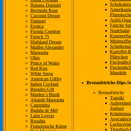
Schokokirs
Banana Daiquiri
Amerikani
Bermuda Rose
Pfannkuch
Coconut Dream
Apfel-Quar
Daiquiri
Falsche Spi
Erotica
Nudelsalat
Florida Comfort
Knusperfis
French 75
Minimuffin
Highland Dream
Schinkenn
Malibu Alexander
Kartoffel-K
Margarita
Plätzchen
Ohio
Fischstäbc
Prince of Wales
Fischstäbc
Red Kiss
Mandeln
White Snow
American Gil0ry
Brotaufstriche-Dips-
Italien Cocktail
Blondes Gift
Brotaufstriche
Maiden´s Blush
Tsatsiki
Absinth Margarita
Auberginen
Caipirinha
Joghurt
Badida de Mel
Kräuterqua
Latin Lovers
Avocadocr
Rosalita
Lachscrem
Französische Küsse
Thunfisch-