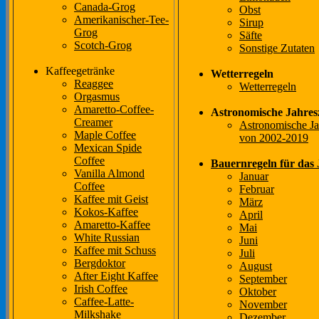
Canada-Grog
Obst
Amerikanischer-Tee-
Sirup
Grog
Säfte
Scotch-Grog
Sonstige Zutaten
Kaffeegetränke
Wetterregeln
Reaggee
Wetterregeln
Orgasmus
Amaretto-Coffee-
Astronomische Jahres
Creamer
Astronomische Ja
Maple Coffee
von 2002-2019
Mexican Spide
Coffee
Bauernregeln für das
Vanilla Almond
Januar
Coffee
Februar
Kaffee mit Geist
März
Kokos-Kaffee
April
Amaretto-Kaffee
Mai
White Russian
Juni
Kaffee mit Schuss
Juli
Bergdoktor
August
After Eight Kaffee
September
Irish Coffee
Oktober
Caffee-Latte-
November
Milkshake
Dezember