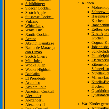
Kuchen
Schildbürger
Mohrenkop
Sidecar Cocktail
Schneewit
Scotch Apple
Haselnuss-
Suissesse Cocktail
Kuchen
Vulcano
Bananenku
White Lady
Erdbeerkae
White Lily
Nuss-Aprik
Xantia Cocktail
Kuchen
Arrano
Cognac-Ku
Absinth Kamikaze
Johannisbe
Batida de Maracuja
Schokolad
con Limao
Philadelph
Scotch Cherry
Eierlikörk
Mint Julep
Zitronenku
Wodka Julep
Sahneglasu
Wodka Highball
Nutellakuc
Balalaika
Marmorku
El Presidente
Nutella-Eie
Acapulco
Kuchen
Absinth Sour
Quarkhörn
American Cocktail
Quarktasc
Alexander
Alexander I
Was Kinder gerne
Alexander II
Apfelaufla
Bahia Cocktail