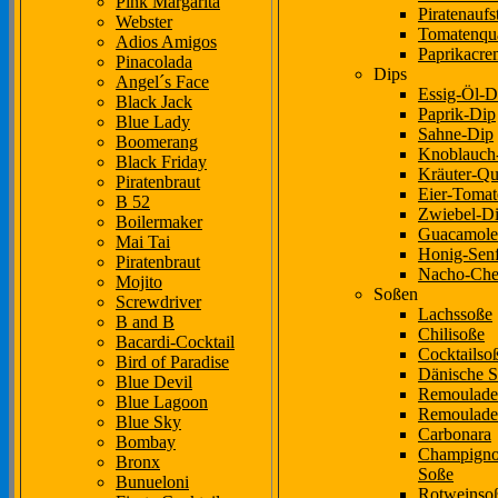
Pink Margarita
Piratenaufs
Webster
Tomatenqu
Adios Amigos
Paprikacre
Pinacolada
Dips
Angel´s Face
Essig-Öl-D
Black Jack
Paprik-Dip
Blue Lady
Sahne-Dip
Boomerang
Knoblauch
Black Friday
Kräuter-Qu
Piratenbraut
Eier-Tomat
B 52
Zwiebel-D
Boilermaker
Guacamole
Mai Tai
Honig-Sen
Piratenbraut
Nacho-Che
Mojito
Soßen
Screwdriver
Lachssoße
B and B
Chilisoße
Bacardi-Cocktail
Cocktailso
Bird of Paradise
Dänische 
Blue Devil
Remoulade
Blue Lagoon
Remoulade
Blue Sky
Carbonara
Bombay
Champign
Bronx
Soße
Bunueloni
Rotweinso