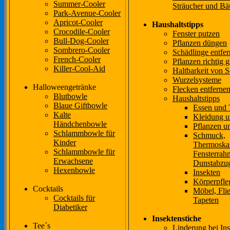
Summer-Cooler
Sträucher und B
Park-Avenue-Cooler
Apricot-Cooler
Haushaltstipps
Crocodile-Cooler
Fenster putzen
Bull-Dog-Cooler
Pflanzen düngen
Sombrero-Cooler
Schädlinge entfe
French-Cooler
Pflanzen richtig 
Killer-Cool-Aid
Haltbarkeit von 
Wurzelsysteme
Halloweengetränke
Flecken entferne
Blutbowle
Haushaltstipps
Blaue Giftbowle
Essen und 
Kalte
Kleidung u
Händchenbowle
Pflanzen 
Schlammbowle für
Schmuck,
Kinder
Thermoska
Schlammbowle für
Fensterrah
Erwachsene
Dunstabzu
Hexenbowle
Insekten
Körperpfle
Cocktails
Möbel, Flie
Cocktails für
Tapeten
Diabetiker
Insektenstiche
Tee´s
Linderung bei Ins