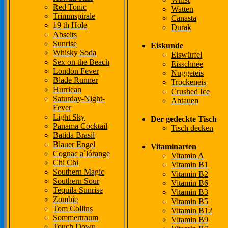
Red Tonic
Watten
Trimmspirale
Canasta
19 th Hole
Durak
Abseits
Sunrise
Eiskunde
Whisky Soda
Eiswürfel
Sex on the Beach
Eisschnee
London Fever
Nuggeteis
Blade Runner
Trockeneis
Hurrican
Crushed Ice
Saturday-Night-
Abtauen
Fever
Light Sky
Der gedeckte Tisch
Panama Cocktail
Tisch decken
Batida Brasil
Blauer Engel
Vitaminarten
Cognac a´lórange
Vitamin A
Chi Chi
Vitamin B1
Southern Magic
Vitamin B2
Southern Sour
Vitamin B6
Tequila Sunrise
Vitamin B3
Zombie
Vitamin B5
Tom Collins
Vitamin B12
Sommertraum
Vitamin B9
Touch Down