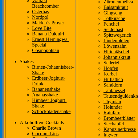
Waikiki
Zitronenmelisse
Beachcomber
Balsamkraut
Osterhas
Gingseng
Nordpol
Tollkirsche
Maiden´s Prayer
Fenchel
Love Bite
Seidelbast
Banana Daiquiri
Spitzwegerich
Ernest-Hemingwa-
Lindenblüten
Special
Löwenzahn
Cosmopolitan
Hirtentäschel
Johanniskraut
Shakes
Selleriel
Birnen-Johannisbeer-
Hopfen
Shake
Kerbel
Erdbeer-Joghurt-
Huflattich
Drink
Sanddorn
Bananenshake
Taubnessel
Ananasshake
Tausendgüldenkr
Himbeer-Joghurt-
Thymian
Shake
Holunder
Schockoladenshake
Rainfarn
Brombeerblätter
Alkoholfreie Cocktails
Stechapfel
Charlie Brown
Kapuzinerkresse
Coconut Lips
Ingwer